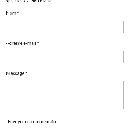
a
a
a
a
g
g
g
g
e
e
e
e
Nom *
r
r
r
r
Adresse e-mail *
Message *
Envoyer un commentaire