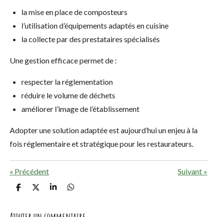
la mise en place de composteurs
l’utilisation d’équipements adaptés en cuisine
la collecte par des prestataires spécialisés
Une gestion efficace permet de :
respecter la réglementation
réduire le volume de déchets
améliorer l’image de l’établissement
Adopter une solution adaptée est aujourd’hui un enjeu à la
fois réglementaire et stratégique pour les restaurateurs.
«
Précédent
Suivant
»
P
P
P
P
a
a
a
a
r
r
r
r
t
t
t
t
Ajouter un commentaire