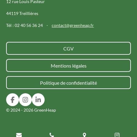
12 rue Louis Pasteur
44119 Treillières
Tél : 02 40 56 36 24 -
contact@greenheap.fr
CGV
Mentions légales
Politique de confidentialité
F
I
L
a
n
i
© 2024 - 2026 GreenHeap
c
s
n
e
t
k
b
a
e
o
g
d