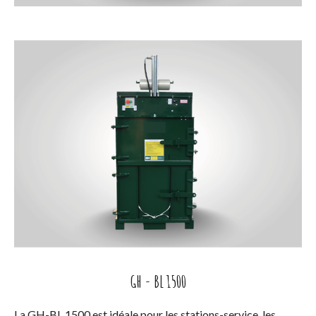
GH - BL 1500
La GH-BL 1500 est idéale pour les stations-service, les