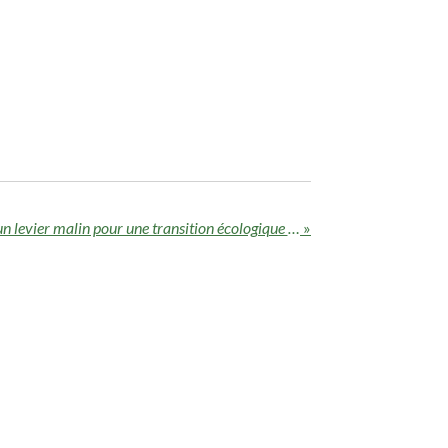
Louer plutôt qu’acheter — un levier malin pour une transition écologique accessible
»