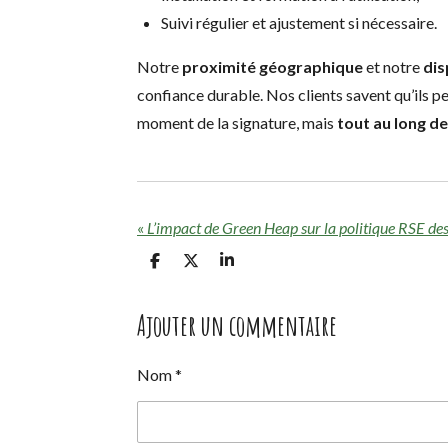
Suivi régulier et ajustement si nécessaire.
Notre
proximité géographique
et notre
dis
confiance durable. Nos clients savent qu’ils 
moment de la signature, mais
tout au long d
«
L’impact de Green Heap sur la politique RSE des
P
P
P
a
a
a
r
r
r
t
t
t
Ajouter un commentaire
a
a
a
g
g
g
e
e
e
Nom *
r
r
r